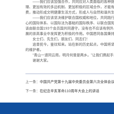
——我们应该加强合作，共同应对人类面临的各种
理、更加有效的多边机制、更加积极的区域合作，才能
费，推动形成文明健康生活方式，形成人与自然和谐共
——我们应该坚决维护联合国权威和地位，共同践
心的国际体系、以国际法为基础的国际秩序、以联合国宪
该由联合国193个会员国共同遵守，没有也不应该有例
展的崇高事业中发挥更为积极的作用。中国愿同各国秉
女士们、先生们，朋友们、同志们！
追昔抚今，鉴往知来。站在新的历史起点，中国将
的维护者。
“青山一道同云雨，明月何曾是两乡。”让我们携起
谢谢大家。
上一条：
中国共产党第十九届中央委员会第六次全体会
下一条：
在纪念辛亥革命110周年大会上的讲话