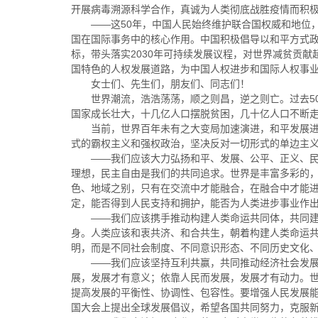
开展病毒溯源科学合作，真诚为人类彻底战胜疫情而积
——这50年，中国人民始终维护联合国权威和地位
国在国际事务中的核心作用。中国积极倡导以和平方式
标，带头落实2030年可持续发展议程，对世界减贫贡
国特色的人权发展道路，为中国人权进步和国际人权事
女士们、先生们，朋友们、同志们！
世界潮流，浩浩荡荡，顺之则昌，逆之则亡。过去5
国家成长壮大，十几亿人口摆脱贫困，几十亿人口不断
当前，世界百年未有之大变局加速演进，和平发展
式的霸权主义和强权政治，坚决反对一切形式的单边主
——我们应该大力弘扬和平、发展、公平、正义、
理想，民主自由是我们的共同追求。世界是丰富多彩的，
色、地域之别，只有在交流中才能融合，在融合中才能
定，能否得到人民支持和拥护，能否为人类进步事业作
——我们应该携手推动构建人类命运共同体，共同
身。人类应该和衷共济、和合共生，朝着构建人类命运
明，而是不同社会制度、不同意识形态、不同历史文化
——我们应该坚持互利共赢，共同推动经济社会发展
展，发展才有意义；依靠人民而发展，发展才有动力。
提高发展的平衡性、协调性、包容性。要增强人民发展
国大会上提出全球发展倡议，希望各国共同努力，克服新