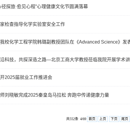
心径探旅·愈见心程”心理健康文化节圆满落幕
家检查指导化学实验室安全工作
我校化学工程学院韩璐副教授团队在《Advanced Science》
沿科技，共探深造之路—北京工商大学教授莅临我院开展学术讲
开2025届就业工作推进会
师刘晓敏完成2025秦皇岛马拉松 奔跑中传递健康力量
共552条 4/69
首页
上页
下页
尾页